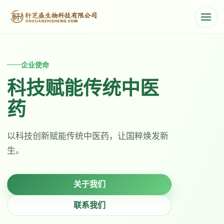
企业使命
品牌形象
核心产品
科技赋能传统中医
传承国粹・向史而新
三七人参胶囊
药
河南轩芝盛生物科技 —— 专注高品质保健食品，守护您
古法炮制与现代科技融合，铸就健康品
与家人的健康。
质。
以科技创新赋能传统中医药，让国粹焕发新
生。
立即咨询
了解更多
关于我们
产品详情
产品中心
联系我们